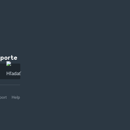
pporte
ort
Help